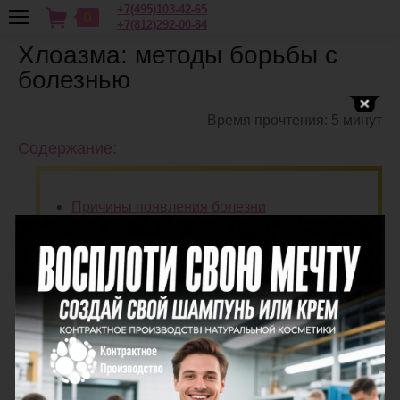
+7(495)103-42-65
0
+7(812)292-00-84
Хлоазма: методы борьбы с
болезнью
Время прочтения: 5 минут
Содержание:
Причины появления болезни
Симптоматика
Диагностика
Устранение проблемы
Народные и косметические средства
Молитва на красоту лица