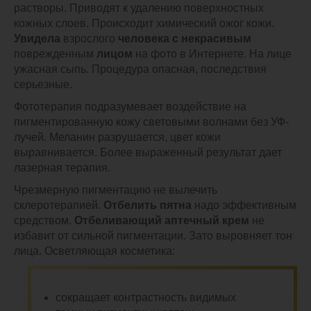
растворы. Приводят к удалению поверхностных
кожных слоев. Происходит химический ожог кожи.
Увидела
взрослого
человека с некрасивым
поврежденным
лицом
на фото в Интернете. На лице
ужасная сыпь. Процедура опасная, последствия
серьезные.
Фототерапия подразумевает воздействие на
пигментированную кожу световыми волнами без УФ-
лучей. Меланин разрушается, цвет кожи
выравнивается. Более выраженный результат дает
лазерная терапия.
Чрезмерную пигментацию не вылечить
склеротерапией.
Отбелить пятна
надо эффективным
средством.
Отбеливающий аптечный крем
не
избавит от сильной пигментации. Зато выровняет тон
лица. Осветляющая косметика:
сокращает контрастность видимых