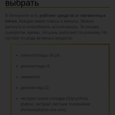
выбрать
В Интернете есть
рейтинг средств от пигментных
пятен
. Каждое имеет плюсы и минусы. Можно
рискнуть и попробовать использовать. Эссенции,
сыворотки, кремы, лосьоны работают по-разному.
Но
состоят из ряда
активных веществ:
олигопептиды-34,24;
декопептиды-4;
люмиксил;
декопептид-12;
экстракт корня солодки (Glycyrrhiza
glabra), экстракт листьев толокнянки
(Arctostaphylos uva ursi);