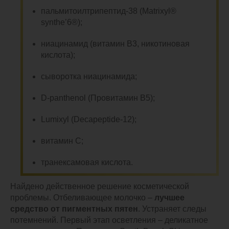
пальмитоилтрипептид-38 (Matrixyl®
synthe’6®);
ниацинамид (витамин В3, никотиновая
кислота);
сыворотка ниацинамида;
D-panthenol (Провитамин В5);
Lumixyl (Decapeptide-12);
витамин C;
транексамовая кислота.
Найдено действенное решение косметической
проблемы. Отбеливающее молочко –
лучшее
средство от пигментных пятен
. Устраняет следы
потемнений. Первый этап осветления – деликатное