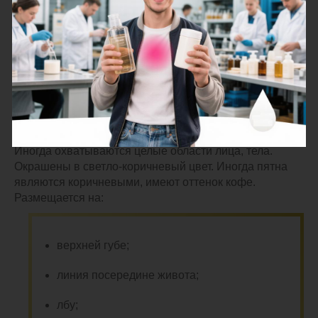
Какое средство от пигментных пятен
выбрать
Хлоазма – болезнь в виде усиленной пигментации на
отдельном участке кожного покрова. Проявляется
пятнами неправильной формы с четкими границами.
Размер проявлений превышает 1 см в диаметре.
Иногда охватываются целые области лица, тела.
Окрашены в светло-коричневый цвет. Иногда пятна
являются коричневыми, имеют оттенок кофе.
Размещается на:
верхней губе;
линия посередине живота;
лбу;