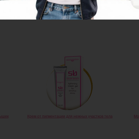
is browser for the next time I comment.
мышек
Крем от пигментации для нежных участков тела
Мо