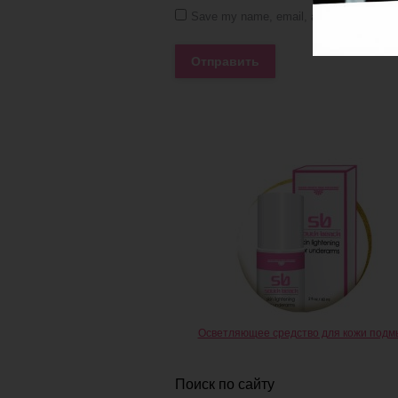
Save my name, email, and website in th
Отправить
olutions Reteenage Anti-age
Осветляющее средство для кожи под
Поиск по сайту