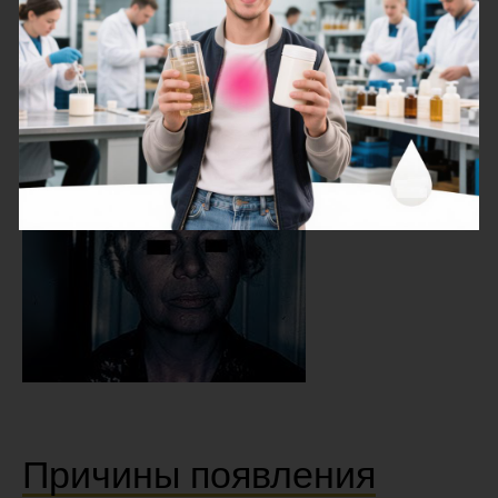
характера. Возникает из-за увеличенного поступления
в организм ионов серебра. Вещества откладываются
в эпидермисе. Основной признак – потемнение кожи и
слизистых. Оттенок варьируется от сине-серого до
черно-фиолетового. Окрас резко выражается на коже
лица, кистей, крупных складок.
Причины появления