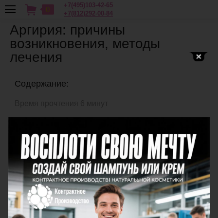
+7(495)103-42-65
0
+7(812)292-00-84
Аргирия: причины
возникновения, методы
лечения
Содержание:
Время прочтения 6 минут
Причины появления
Симптоматика
Лечение
Аргирия или аргироз – болезнь дерматологического